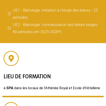
UE1 - Biérologie: initiation à l'étude des bières - 25
périodes
UE2 - Biérologie:
connaissance des bières belges
-
80 périodes (en 2025-2026*)
LIEU DE FORMATION
à
SPA
dans les locaux de l'Athénée Royal et Ecole d'Hôtellerie