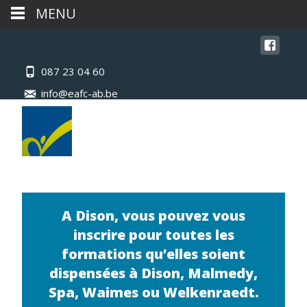
MENU
087 23 04 60
info@eafc-ab.be
A Dison, vous pouvez vous
inscrire pour toutes les
formations qu’elles soient
dispensées à Dison, Malmedy,
Spa, Waimes ou Welkenraedt.