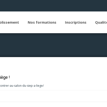
blissement
Nos formations
Inscriptions
Qualit
iège !
ntrer-au-salon-du-siep-a-liege/