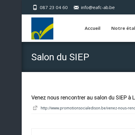
087 23 04 60
info@eafc-ab.be
Skip
to
Accueil
Notre éta
content
Salon du SIEP
Venez nous rencontrer au salon du SIEP à L
http://www.promotionsocialedison.be/venez-nous-renco