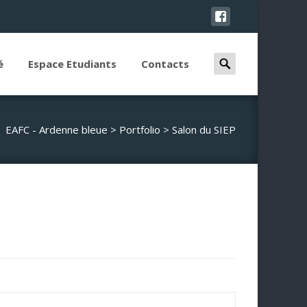
Search
é
Espace Etudiants
Contacts
for:
EAFC - Ardenne bleue
>
Portfolio
>
Salon du SIEP